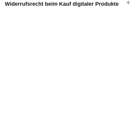
Widerrufsrecht beim Kauf digitaler Produkte
Kontakt
HILFE
+49 151 59470020
kontakt@calluna-verlag.de
Wir freuen uns auf Ihre Nachricht!
© 2025 Calluna Südheide Verlag
AGB
Datenschutzerklärung