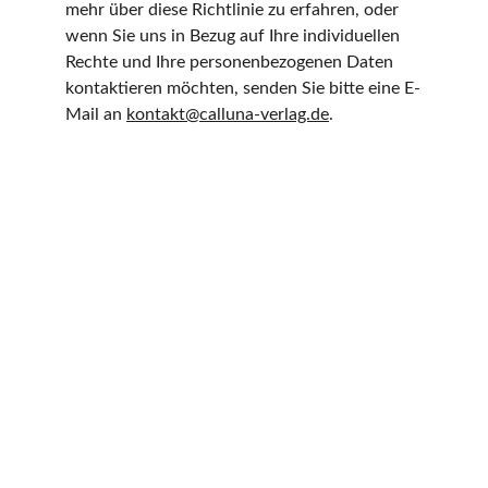
mehr über diese Richtlinie zu erfahren, oder 
wenn Sie uns in Bezug auf Ihre individuellen 
Rechte und Ihre personenbezogenen Daten 
kontaktieren möchten, senden Sie bitte eine E-
Mail an 
kontakt@calluna-verlag.de
.
Kontakt
HILFE
+49 151 59470020
kontakt@calluna-verlag.de
Wir freuen uns auf Ihre Nachricht!
© 2025 Calluna Südheide Verlag
AGB
Datenschutzerklärung