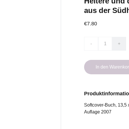
Heitere und
aus der Süd
€7.80
-
+
In den Warenko
Produktinformati
Softcover-Buch, 13,5 
Auflage 2007