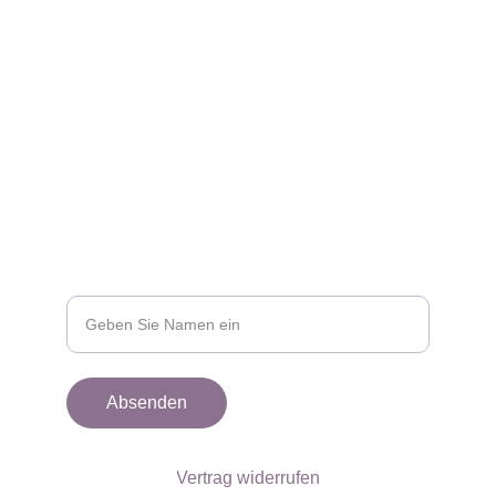
Wir freuen uns auf Ihre Nachricht!
© 2025 Calluna Südheide Verlag
AGB
Datenschutzerklärung
Impressum
FOLGEN
Ihr Name
Absenden
Vertrag widerrufen