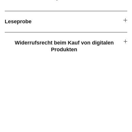
Leseprobe
Widerrufsrecht beim Kauf von digitalen
Produkten
Kontakt
HILFE
+49 151 59470020
kontakt@calluna-verlag.de