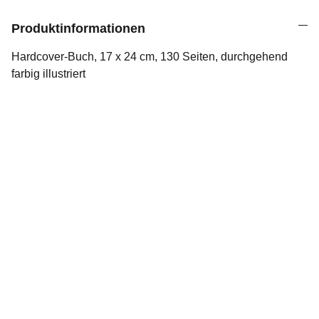
Produktinformationen
Hardcover-Buch, 17 x 24 cm, 130 Seiten, durchgehend
farbig illustriert
Kontakt
HILFE
+49 151 59470020
kontakt@calluna-verlag.de
Wir freuen uns auf Ihre Nachricht!
© 2025 Calluna Südheide Verlag